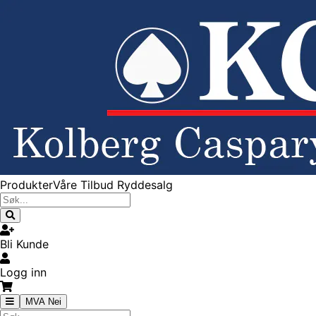
Produkter
Våre Tilbud
Ryddesalg
Bli Kunde
Logg inn
MVA Nei