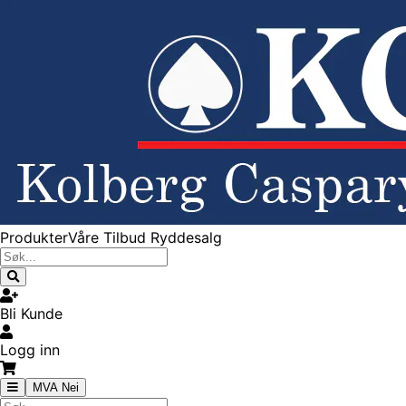
Produkter
Våre Tilbud
Ryddesalg
Bli Kunde
Logg inn
MVA Nei