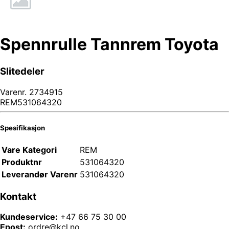
Spennrulle Tannrem Toyota
Slitedeler
Varenr.
2734915
REM531064320
Spesifikasjon
Vare Kategori
REM
Produktnr
531064320
Leverandør Varenr
531064320
Kontakt
Kundeservice:
+47 66 75 30 00
Epost:
ordre@kcl.no