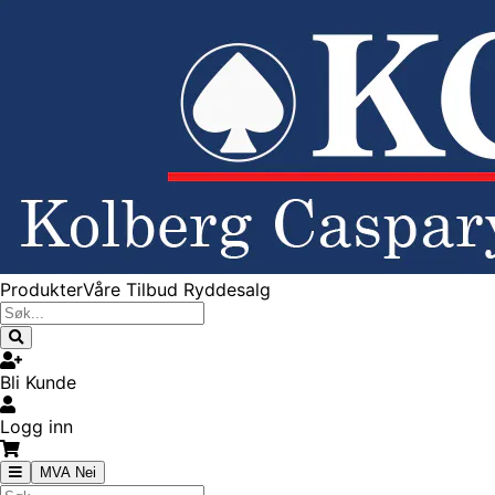
Produkter
Våre Tilbud
Ryddesalg
Bli Kunde
Logg inn
MVA Nei