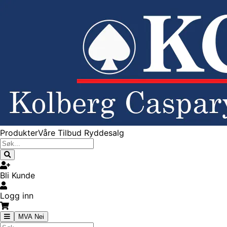
Produkter
Våre Tilbud
Ryddesalg
Bli Kunde
Logg inn
MVA Nei