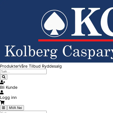
Produkter
Våre Tilbud
Ryddesalg
Bli Kunde
Logg inn
MVA Nei