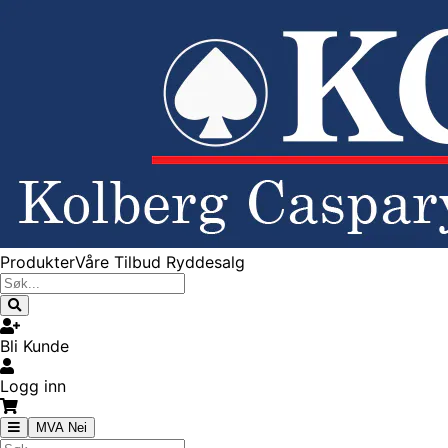
Produkter
Våre Tilbud
Ryddesalg
Bli Kunde
Logg inn
MVA Nei