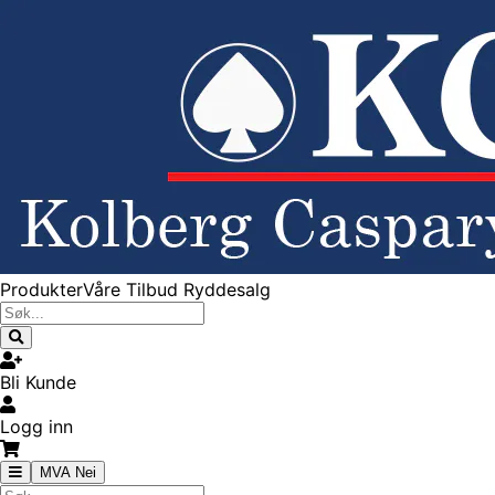
Produkter
Våre Tilbud
Ryddesalg
Bli Kunde
Logg inn
MVA Nei