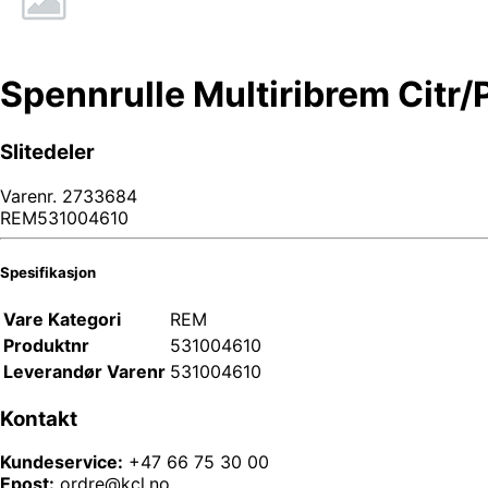
Spennrulle Multiribrem Citr/
Slitedeler
Varenr.
2733684
REM531004610
Spesifikasjon
Vare Kategori
REM
Produktnr
531004610
Leverandør Varenr
531004610
Kontakt
Kundeservice:
+47 66 75 30 00
Epost:
ordre@kcl.no