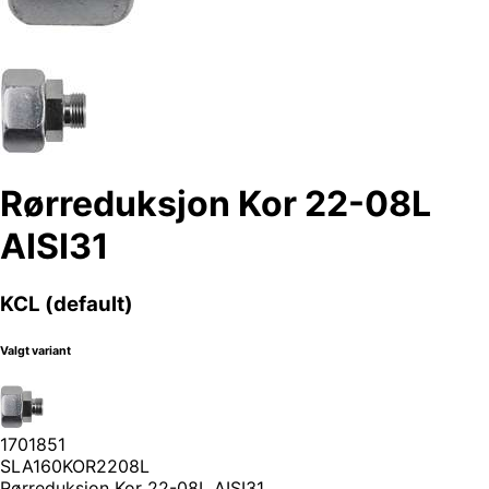
Rørreduksjon Kor 22-08L
AISI31
KCL (default)
Valgt variant
1701851
SLA160KOR2208L
Rørreduksjon Kor 22-08L AISI31