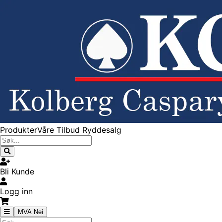
Produkter
Våre Tilbud
Ryddesalg
Bli Kunde
Logg inn
MVA Nei