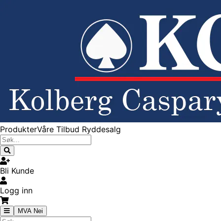
Produkter
Våre Tilbud
Ryddesalg
Bli Kunde
Logg inn
MVA Nei