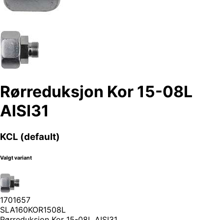
Rørreduksjon Kor 15-08L
AISI31
KCL (default)
Valgt variant
1701657
SLA160KOR1508L
Rørreduksjon Kor 15-08L AISI31