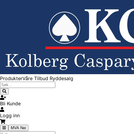
Produkter
Våre Tilbud
Ryddesalg
Bli Kunde
Logg inn
MVA Nei