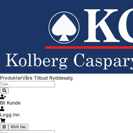
Produkter
Våre Tilbud
Ryddesalg
Bli Kunde
Logg inn
MVA Nei