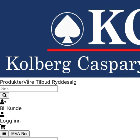
Produkter
Våre Tilbud
Ryddesalg
Bli Kunde
Logg inn
MVA Nei