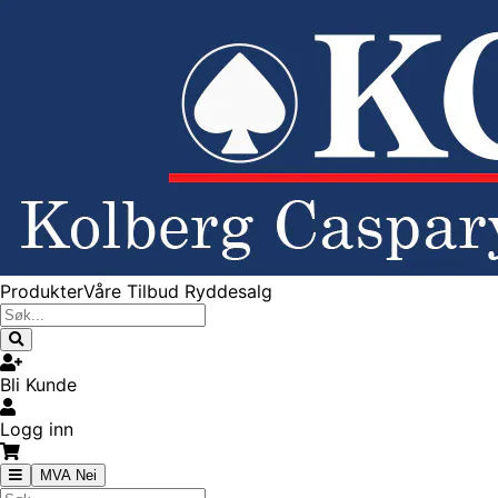
Produkter
Våre Tilbud
Ryddesalg
Bli Kunde
Logg inn
MVA Nei