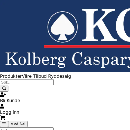
Produkter
Våre Tilbud
Ryddesalg
Bli Kunde
Logg inn
MVA Nei