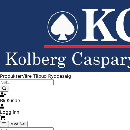
Produkter
Våre Tilbud
Ryddesalg
Bli Kunde
Logg inn
MVA Nei