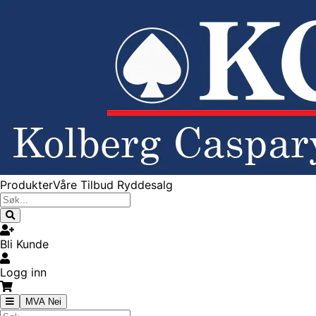
Produkter
Våre Tilbud
Ryddesalg
Bli Kunde
Logg inn
MVA Nei