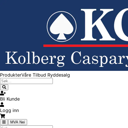
Produkter
Våre Tilbud
Ryddesalg
Bli Kunde
Logg inn
MVA Nei