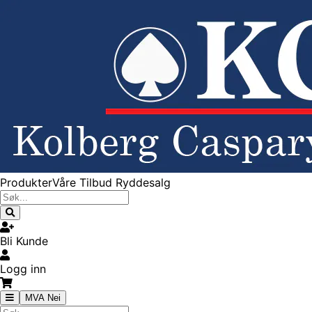
Produkter
Våre Tilbud
Ryddesalg
Bli Kunde
Logg inn
MVA Nei