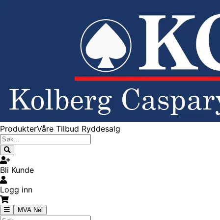
Produkter
Våre Tilbud
Ryddesalg
Bli Kunde
Logg inn
MVA Nei