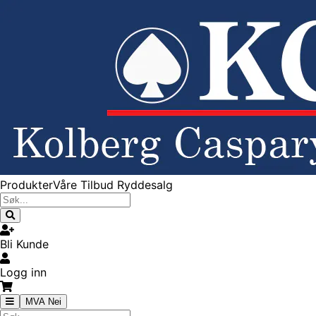
Produkter
Våre Tilbud
Ryddesalg
Bli Kunde
Logg inn
MVA Nei