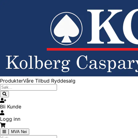
Produkter
Våre Tilbud
Ryddesalg
Bli Kunde
Logg inn
MVA Nei