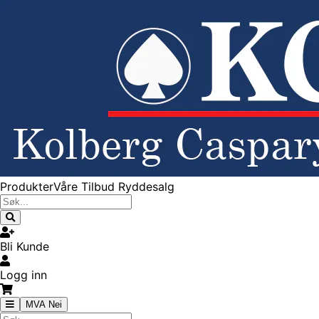
Produkter
Våre Tilbud
Ryddesalg
Bli Kunde
Logg inn
MVA Nei