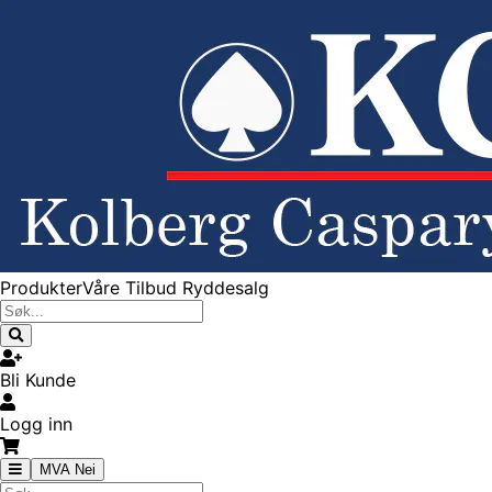
Produkter
Våre Tilbud
Ryddesalg
Bli Kunde
Logg inn
MVA Nei