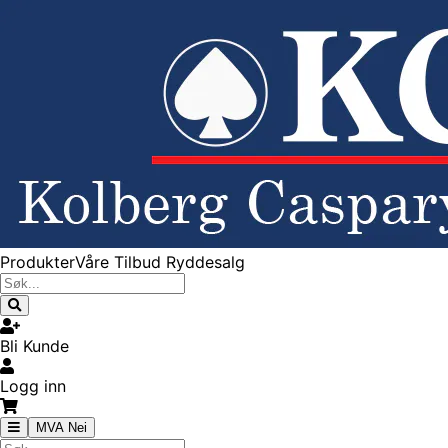
Produkter
Våre Tilbud
Ryddesalg
Bli Kunde
Logg inn
MVA Nei