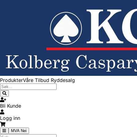
Produkter
Våre Tilbud
Ryddesalg
Bli Kunde
Logg inn
MVA Nei