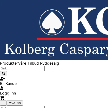
Produkter
Våre Tilbud
Ryddesalg
Bli Kunde
Logg inn
MVA Nei