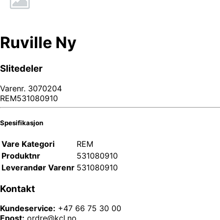
Ruville Ny
Slitedeler
Varenr.
3070204
REM531080910
Spesifikasjon
Vare Kategori
REM
Produktnr
531080910
Leverandør Varenr
531080910
Kontakt
Kundeservice:
+47 66 75 30 00
Epost:
ordre@kcl.no