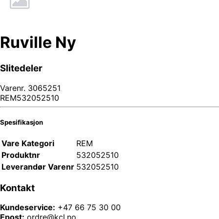
Ruville Ny
Slitedeler
Varenr.
3065251
REM532052510
Spesifikasjon
Vare Kategori
REM
Produktnr
532052510
Leverandør Varenr
532052510
Kontakt
Kundeservice:
+47 66 75 30 00
Epost:
ordre@kcl.no