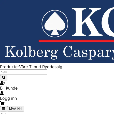
Produkter
Våre Tilbud
Ryddesalg
Bli Kunde
Logg inn
MVA Nei