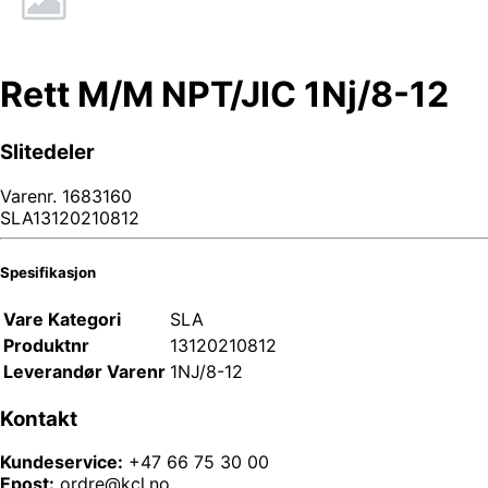
Rett M/M NPT/JIC 1Nj/8-12
Slitedeler
Varenr.
1683160
SLA13120210812
Spesifikasjon
Vare Kategori
SLA
Produktnr
13120210812
Leverandør Varenr
1NJ/8-12
Kontakt
Kundeservice:
+47 66 75 30 00
Epost:
ordre@kcl.no