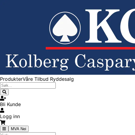
Produkter
Våre Tilbud
Ryddesalg
Bli Kunde
Logg inn
MVA Nei