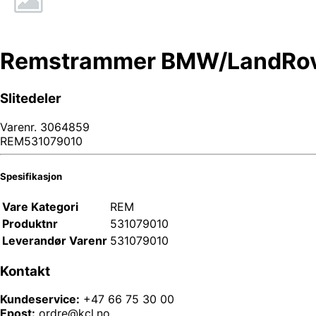
Remstrammer BMW/LandRove
Slitedeler
Varenr.
3064859
REM531079010
Spesifikasjon
Vare Kategori
REM
Produktnr
531079010
Leverandør Varenr
531079010
Kontakt
Kundeservice:
+47 66 75 30 00
Epost:
ordre@kcl.no