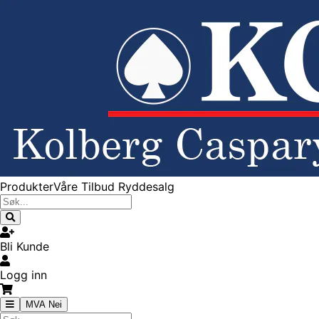
Produkter
Våre Tilbud
Ryddesalg
Bli Kunde
Logg inn
MVA Nei