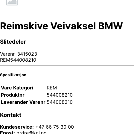
Reimskive Veivaksel BMW
Slitedeler
Varenr.
3415023
REM544008210
Spesifikasjon
Vare Kategori
REM
Produktnr
544008210
Leverandør Varenr
544008210
Kontakt
Kundeservice:
+47 66 75 30 00
Epost:
ordre@kcl.no