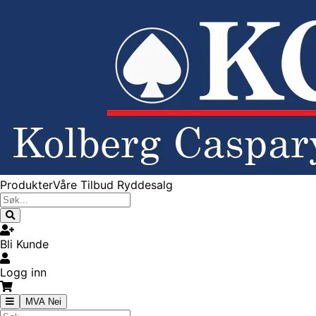
Produkter
Våre Tilbud
Ryddesalg
Bli Kunde
Logg inn
MVA Nei