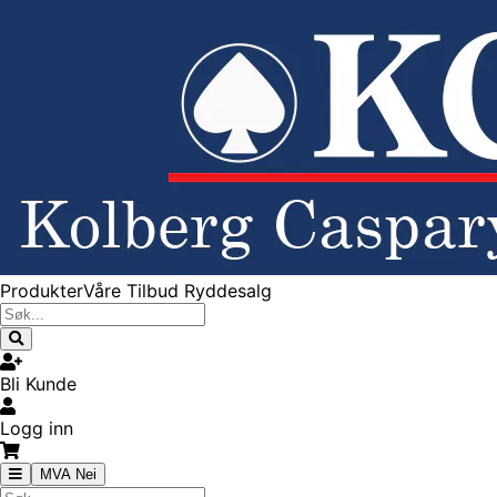
Produkter
Våre Tilbud
Ryddesalg
Bli Kunde
Logg inn
MVA Nei