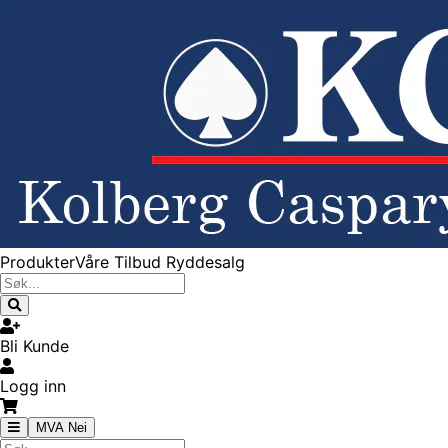
Produkter
Våre Tilbud
Ryddesalg
Bli Kunde
Logg inn
MVA Nei