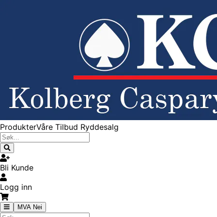
Produkter
Våre Tilbud
Ryddesalg
Bli Kunde
Logg inn
MVA Nei