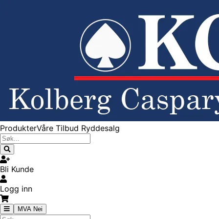
Produkter
Våre Tilbud
Ryddesalg
Bli Kunde
Logg inn
MVA Nei