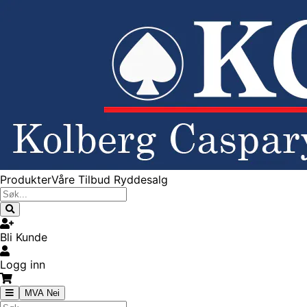
Produkter
Våre Tilbud
Ryddesalg
Bli Kunde
Logg inn
MVA Nei