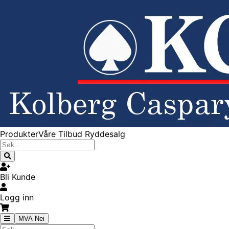
Produkter
Våre Tilbud
Ryddesalg
Bli Kunde
Logg inn
MVA Nei