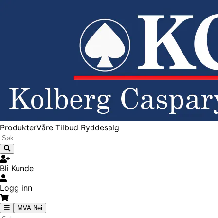
Produkter
Våre Tilbud
Ryddesalg
Bli Kunde
Logg inn
MVA Nei