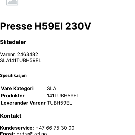
Presse H59El 230V
Slitedeler
Varenr.
2463482
SLA141TUBH59EL
Spesifikasjon
Vare Kategori
SLA
Produktnr
141TUBH59EL
Leverandør Varenr
TUBH59EL
Kontakt
Kundeservice:
+47 66 75 30 00
Epost:
ordre@kcl.no