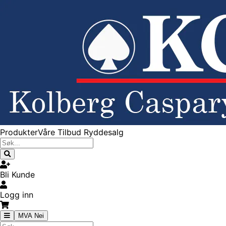
Produkter
Våre Tilbud
Ryddesalg
Bli Kunde
Logg inn
MVA Nei