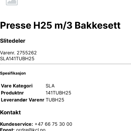
Presse H25 m/3 Bakkesett
Slitedeler
Varenr.
2755262
SLA141TUBH25
Spesifikasjon
Vare Kategori
SLA
Produktnr
141TUBH25
Leverandør Varenr
TUBH25
Kontakt
Kundeservice:
+47 66 75 30 00
Epost:
ordre@kcl.no