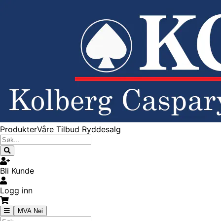
Produkter
Våre Tilbud
Ryddesalg
Bli Kunde
Logg inn
MVA Nei