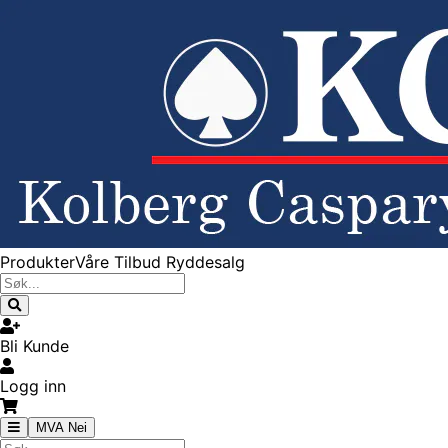
Produkter
Våre Tilbud
Ryddesalg
Bli Kunde
Logg inn
MVA Nei