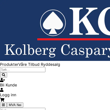
Produkter
Våre Tilbud
Ryddesalg
Bli Kunde
Logg inn
MVA Nei