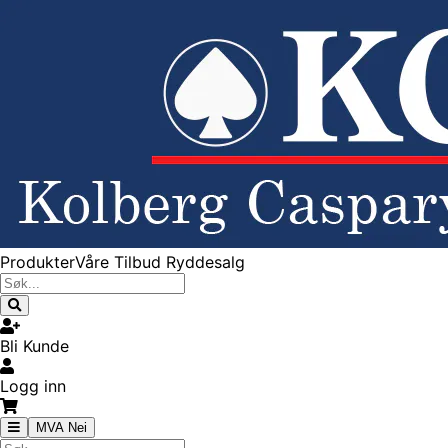
Produkter
Våre Tilbud
Ryddesalg
Bli Kunde
Logg inn
MVA Nei