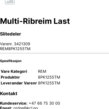
Multi-Ribreim Last
Slitedeler
Varenr.
3421309
REM8PK1255TM
Spesifikasjon
Vare Kategori
REM
Produktnr
8PK1255TM
Leverandør Varenr
8PK1255TM
Kontakt
Kundeservice:
+47 66 75 30 00
Epost:
ordre@kcl.no