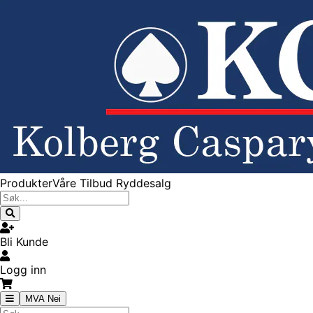
Produkter
Våre Tilbud
Ryddesalg
Bli Kunde
Logg inn
MVA Nei