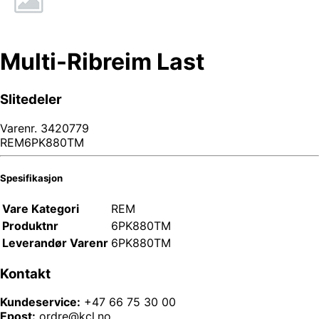
Multi-Ribreim Last
Slitedeler
Varenr.
3420779
REM6PK880TM
Spesifikasjon
Vare Kategori
REM
Produktnr
6PK880TM
Leverandør Varenr
6PK880TM
Kontakt
Kundeservice:
+47 66 75 30 00
Epost:
ordre@kcl.no