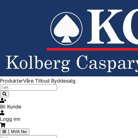
Produkter
Våre Tilbud
Ryddesalg
Bli Kunde
Logg inn
MVA Nei