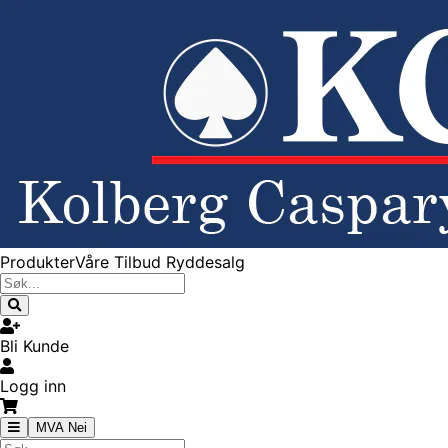
Produkter
Våre Tilbud
Ryddesalg
Bli Kunde
Logg inn
MVA Nei