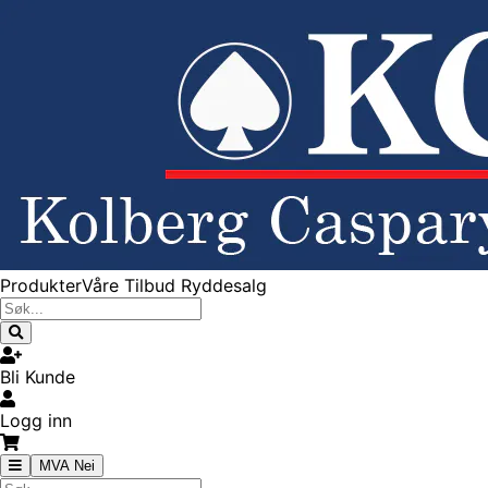
Produkter
Våre Tilbud
Ryddesalg
Bli Kunde
Logg inn
MVA Nei