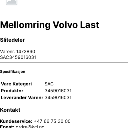
Mellomring Volvo Last
Slitedeler
Varenr.
1472860
SAC3459016031
Spesifikasjon
Vare Kategori
SAC
Produktnr
3459016031
Leverandør Varenr
3459016031
Kontakt
Kundeservice:
+47 66 75 30 00
Epost:
ordre@kcl.no