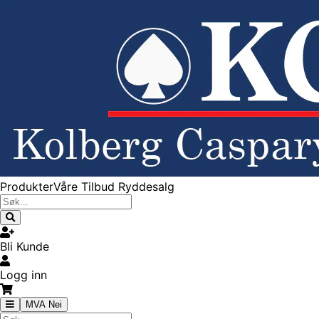
Produkter
Våre Tilbud
Ryddesalg
Bli Kunde
Logg inn
MVA Nei