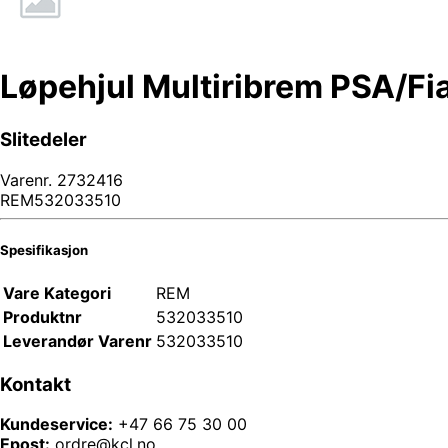
Løpehjul Multiribrem PSA/Fi
Slitedeler
Varenr.
2732416
REM532033510
Spesifikasjon
Vare Kategori
REM
Produktnr
532033510
Leverandør Varenr
532033510
Kontakt
Kundeservice:
+47 66 75 30 00
Epost:
ordre@kcl.no