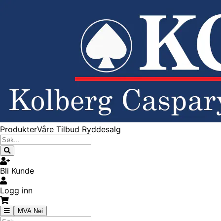
Produkter
Våre Tilbud
Ryddesalg
Bli Kunde
Logg inn
MVA Nei