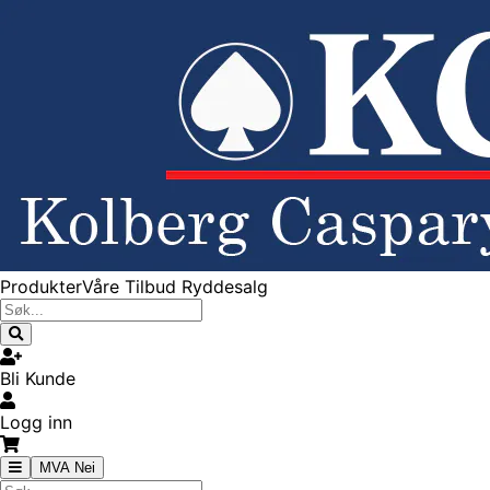
Produkter
Våre Tilbud
Ryddesalg
Bli Kunde
Logg inn
MVA Nei