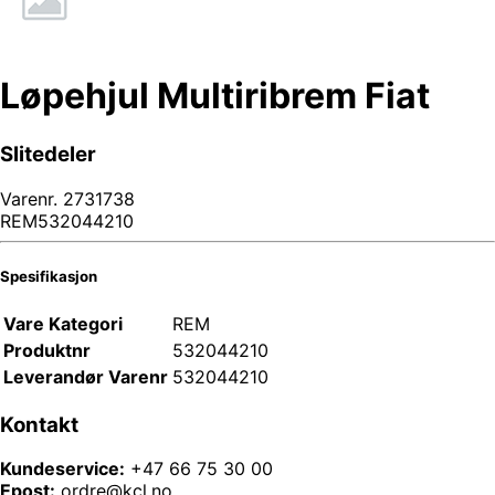
Løpehjul Multiribrem Fiat
Slitedeler
Varenr.
2731738
REM532044210
Spesifikasjon
Vare Kategori
REM
Produktnr
532044210
Leverandør Varenr
532044210
Kontakt
Kundeservice:
+47 66 75 30 00
Epost:
ordre@kcl.no