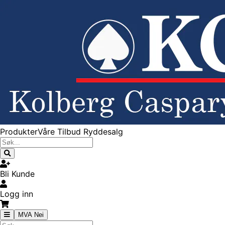
Produkter
Våre Tilbud
Ryddesalg
Bli Kunde
Logg inn
MVA Nei